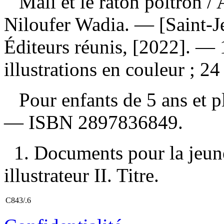
Mali et le raton poltron
/ 
Niloufer Wadia. — [Saint-Je
Éditeurs réunis, [2022]. — 
illustrations en couleur ; 24
Pour enfants de 5 ans et 
—
ISBN
2897836849
.
1. Documents pour la jeune
illustrateur II. Titre.
C843/.6