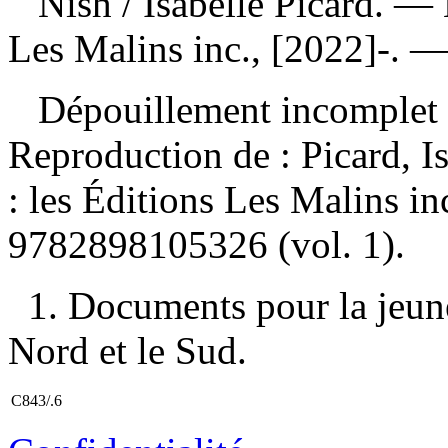
Nish
/ Isabelle Picard. —
Les Malins inc., [2022]-. 
Dépouillement incomplet
Reproduction de :
Picard, I
: les Éditions Les Malins i
9782898105326
(vol. 1).
1. Documents pour la jeunes
Nord et le Sud.
C843/.6