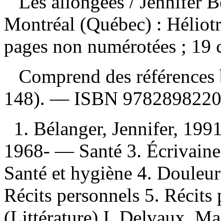
Les allongées
/ Jennifer 
Montréal (Québec) : Héliot
pages non numérotées ; 19
Comprend des références b
148). —
ISBN
978289822
1. Bélanger, Jennifer, 199
1968- — Santé 3. Écrivain
Santé et hygiène 4. Douleu
Récits personnels 5. Récits 
(Littérature) I. Delvaux, Mar