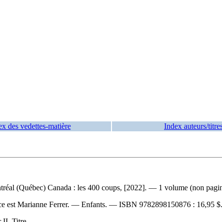
ex des vedettes-matière
Index auteurs/titre
éal (Québec) Canada : les 400 coups, [2022]. — 1 volume (non paginé) 
atrice est Marianne Ferrer. — Enfants. —
ISBN
9782898150876 :
16,95 $
II. Titre.