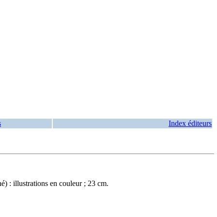
s
Index éditeurs
: illustrations en couleur ; 23 cm.
.