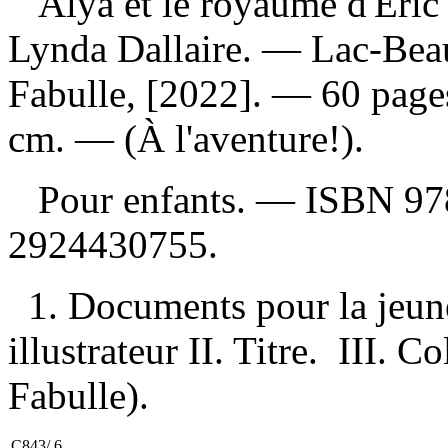
Alya et le royaume d'Éri
Lynda Dallaire. — Lac-Beau
Fabulle, [2022]. — 60 pages 
cm. — (À l'aventure!).
Pour enfants. —
ISBN
97
2924430755
.
1. Documents pour la jeune
illustrateur II. Titre. III. C
Fabulle).
C843/.6