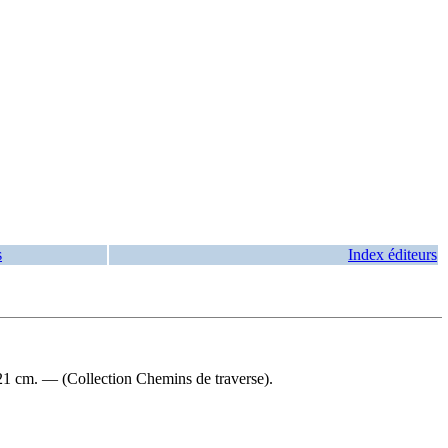
s
Index éditeurs
21 cm. — (Collection Chemins de traverse).