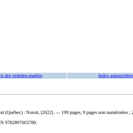
ex des vedettes-matière
Index auteurs/titre
éal (Québec) : Noroit, [2022]. — 199 pages, 9 pages non numérotées ; 
BN
9782897663780
.