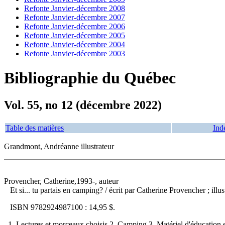
Refonte Janvier-décembre 2008
Refonte Janvier-décembre 2007
Refonte Janvier-décembre 2006
Refonte Janvier-décembre 2005
Refonte Janvier-décembre 2004
Refonte Janvier-décembre 2003
Bibliographie du Québec
Vol. 55, no 12 (décembre 2022)
Table des matières
Ind
Grandmont, Andréanne illustrateur
Provencher, Catherine,1993-, auteur
Et si... tu partais en camping?
/ écrit par Catherine Provencher ; ill
ISBN
9782924987100 :
14,95 $
.
1. Lectures et morceaux choisis 2. Camping 3. Matériel d'éducation et