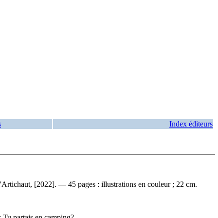
s
Index éditeurs
Artichaut, [2022]. — 45 pages : illustrations en couleur ; 22 cm.
 : Tu partais en camping?