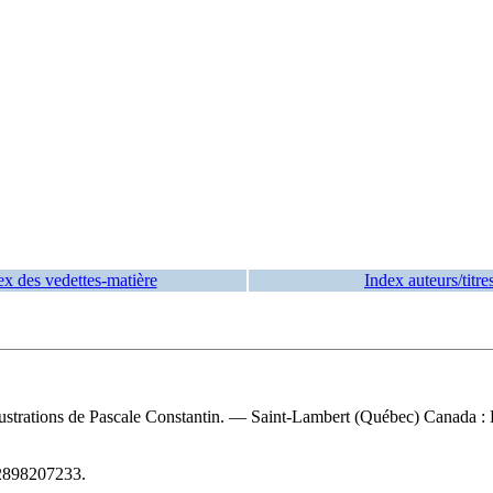
ex des vedettes-matière
Index auteurs/titre
llustrations de Pascale Constantin. — Saint-Lambert (Québec) Canada 
2898207233
.