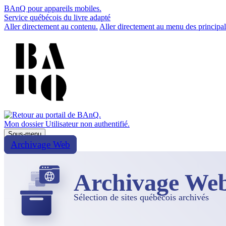
BAnQ pour appareils mobiles.
Service québécois du livre adapté
Aller directement au contenu.
Aller directement au menu des principal
Mon dossier
Utilisateur non authentifié.
Sous-menu
Archivage Web
Archivage We
Sélection de sites québécois archivés