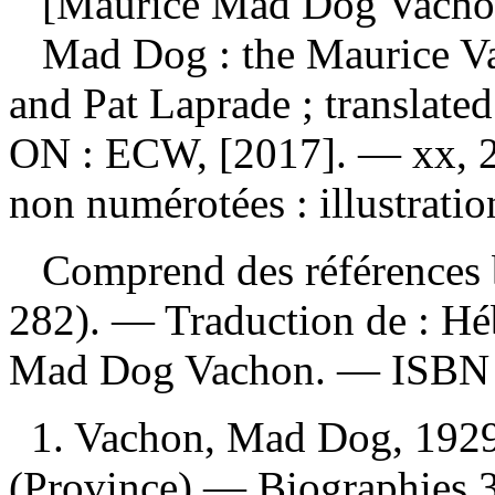
[Maurice Mad Dog Vachon
Mad Dog : the Maurice V
and Pat Laprade ; translat
ON : ECW, [2017]. — xx, 2
non numérotées : illustratio
Comprend des références b
282). —
Traduction de :
Hé
Mad Dog Vachon. —
ISB
1. Vachon, Mad Dog, 192
(Province) — Biographies 3.