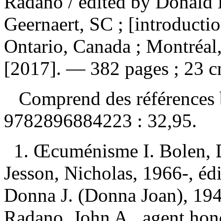
Radano
/ edited by Donald
Geernaert, SC ; [introducti
Ontario, Canada ; Montréal
[2017]. — 382 pages ; 23 c
Comprend des références 
9782896884223 :
32,95
.
1. Œcuménisme I. Bolen, Do
Jesson, Nicholas, 1966-, édit
Donna J. (Donna Joan), 1940-
Radano, John A., agent hono