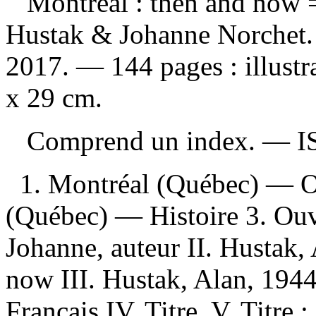
Montreal : then and now
Hustak & Johanne Norchet.
2017. — 144 pages : illustra
x 29 cm.
Comprend un index. —
I
1. Montréal (Québec) — Ou
(Québec) — Histoire 3. Ouvr
Johanne, auteur II. Hustak,
now III. Hustak, Alan, 194
Français IV. Titre. V. Titre :