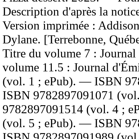
Description d'après la noti
Version imprimée :
Addison,
Dylane. [Terrebonne, Québ
Titre du volume 7 :
Journal
volume 11.5 :
Journal d'Ém
(vol. 1 ; ePub). —
ISBN
97
ISBN
9782897091071
(vol
9782897091514
(vol. 4 ; 
(vol. 5 ; ePub). —
ISBN
97
ISBN
9782897091989
(vol