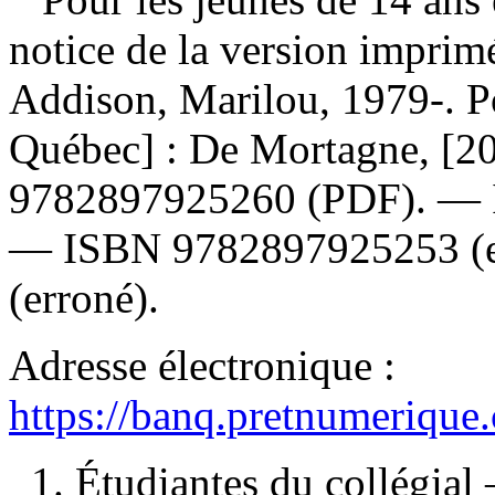
notice de la version impri
Addison, Marilou, 1979-. Po
Québec] : De Mortagne, [2
9782897925260
(PDF). —
—
ISBN
9782897925253
(
(erroné).
Adresse électronique :
https://banq.pretnumerique
1. Étudiantes du collégial