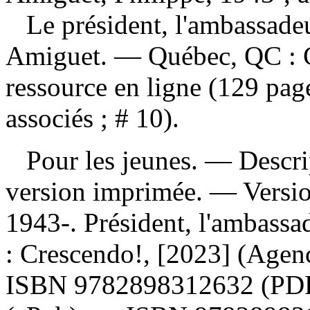
Le président, l'ambassadeu
Amiguet. — Québec, QC : C
ressource en ligne (129 pa
associés ; # 10).
Pour les jeunes. — Descript
version imprimée. —
Versi
1943-. Président, l'ambassa
: Crescendo!, [2023] (Agenc
ISBN
9782898312632
(PD