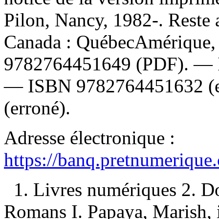
Pilon, Nancy, 1982-. Reste 
Canada : QuébecAmérique,
9782764451649
(PDF). —
—
ISBN
9782764451632
(
(erroné).
Adresse électronique :
https://banq.pretnumerique
1. Livres numériques 2. D
Romans I. Papaya, Marish, ill