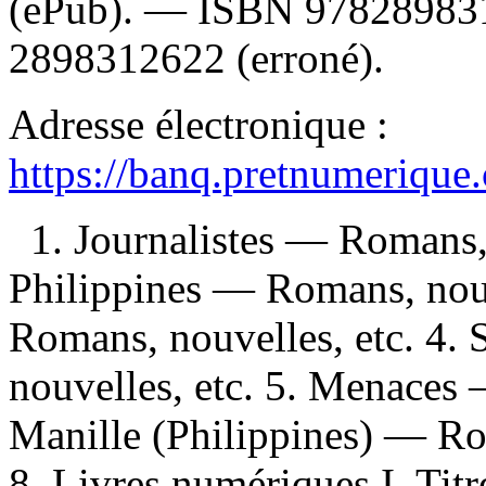
(ePub). —
ISBN
97828983
2898312622
(erroné).
Adresse électronique :
https://banq.pretnumerique
1. Journalistes — Romans,
Philippines — Romans, nouv
Romans, nouvelles, etc. 4.
nouvelles, etc. 5. Menaces 
Manille (Philippines) — Ro
8. Livres numériques I. Titr