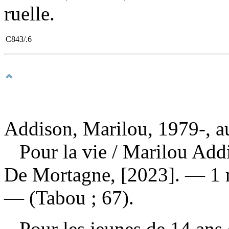
ruelle.
C843/.6
Addison, Marilou, 1979-, a
Pour la vie
/ Marilou Add
De Mortagne, [2023]. — 1 r
— (Tabou ; 67).
Pour les jeunes de 14 ans e