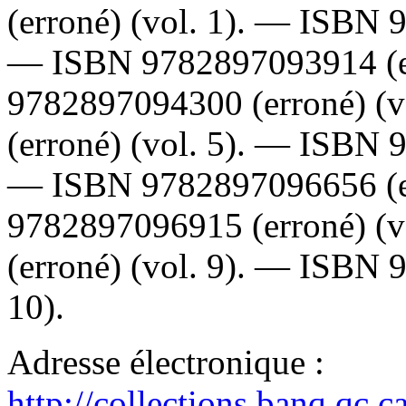
(erroné) (vol. 1). —
ISBN
—
ISBN
9782897093914
(
9782897094300
(erroné) (
(erroné) (vol. 5). —
ISBN
—
ISBN
9782897096656
(
9782897096915
(erroné) (
(erroné) (vol. 9). —
ISBN
10).
Adresse électronique :
http://collections.banq.qc.