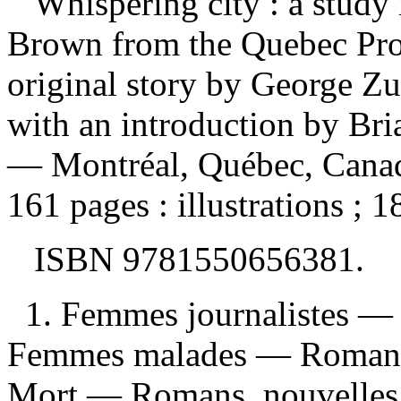
Whispering city : a study
Brown from the Quebec Prod
original story by George 
with an introduction by Bri
— Montréal, Québec, Canad
161 pages : illustrations ; 
ISBN
9781550656381
.
1. Femmes journalistes — 
Femmes malades — Romans,
Mort — Romans, nouvelles,