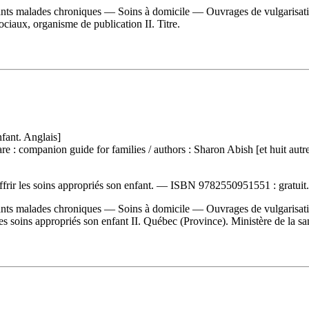
nts malades chroniques — Soins à domicile — Ouvrages de vulgarisatio
sociaux, organisme de publication II. Titre.
fant. Anglais]
care : companion guide for families
/ authors : Sharon Abish [et huit au
frir les soins appropriés son enfant. —
ISBN
9782550951551 :
gratuit
.
nts malades chroniques — Soins à domicile — Ouvrages de vulgarisatio
es soins appropriés son enfant II. Québec (Province). Ministère de la san