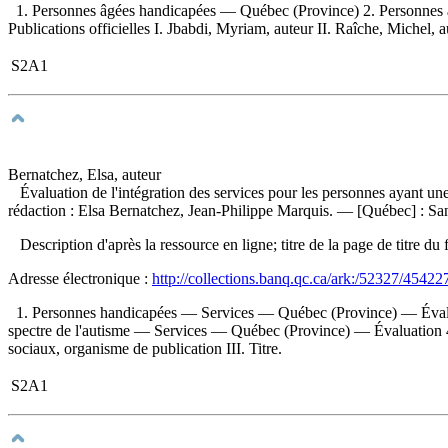
1. Personnes âgées handicapées — Québec (Province) 2. Personnes
Publications officielles I. Jbabdi, Myriam, auteur II. Raîche, Michel, 
S2A1
Bernatchez, Elsa, auteur
Évaluation de l'intégration des services pour les personnes ayant un
rédaction : Elsa Bernatchez, Jean-Philippe Marquis. — [Québec] : San
Description d'après la ressource en ligne; titre de la page de titre
Adresse électronique :
http://collections.banq.qc.ca/ark:/52327/45422
1. Personnes handicapées — Services — Québec (Province) — Évaluat
spectre de l'autisme — Services — Québec (Province) — Évaluation 4. L
sociaux, organisme de publication III. Titre.
S2A1