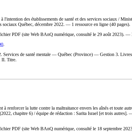
 l'intention des établissements de santé et des services sociaux
/ Minis
ces sociaux Québec, décembre 2022. — 1 ressource en ligne (40 pages).
 du fichier PDF (site Web BAnQ numérique, consulté le 29 août 2023). —
90
.
. Services de santé mentale — Québec (Province) — Gestion 3. Livres n
II. Titre.
à renforcer la lutte contre la maltraitance envers les aînés et toute aut
 (2022, chapitre 6)
/ équipe de rédaction : Sarita Israel [et trois autre
 du fichier PDF (site Web BAnQ numérique, consulté le 18 septembre 20