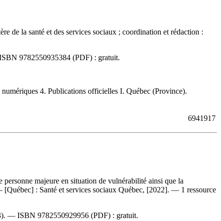
tère de la santé et des services sociaux ; coordination et rédaction :
ISBN
9782550935384
(PDF) :
gratuit
.
umériques 4. Publications officielles I. Québec (Province).
6941917
re personne majeure en situation de vulnérabilité ainsi que la
s]. — [Québec] : Santé et services sociaux Québec, [2022]. — 1 ressource
23). —
ISBN
9782550929956
(PDF) :
gratuit
.