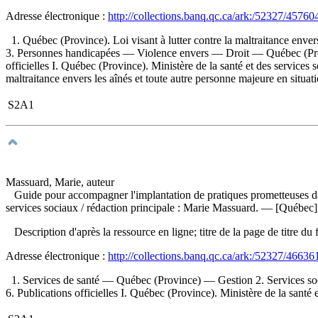
Adresse électronique :
http://collections.banq.qc.ca/ark:/52327/45760
1. Québec (Province). Loi visant à lutter contre la maltraitance env
3. Personnes handicapées — Violence envers — Droit — Québec (Prov
officielles I. Québec (Province). Ministère de la santé et des services s
maltraitance envers les aînés et toute autre personne majeure en situati
S2A1
Massuard, Marie, auteur
Guide pour accompagner l'implantation de pratiques prometteuses dans
services sociaux
/ rédaction principale : Marie Massuard. — [Québec] 
Description d'après la ressource en ligne; titre de la page de titre
Adresse électronique :
http://collections.banq.qc.ca/ark:/52327/46636
1. Services de santé — Québec (Province) — Gestion 2. Services s
6. Publications officielles I. Québec (Province). Ministère de la santé 