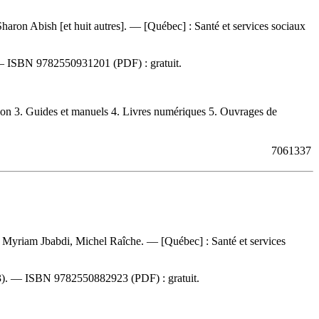
Sharon Abish [et huit autres]. — [Québec] : Santé et services sociaux
 —
ISBN
9782550931201
(PDF) :
gratuit
.
on 3. Guides et manuels 4. Livres numériques 5. Ouvrages de
7061337
oit, Myriam Jbabdi, Michel Raîche. — [Québec] : Santé et services
23). —
ISBN
9782550882923
(PDF) :
gratuit
.