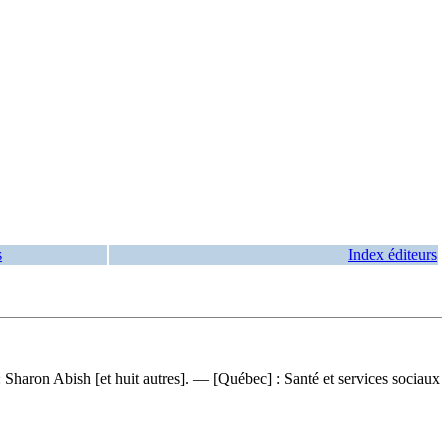
s
Index éditeurs
: Sharon Abish [et huit autres]. — [Québec] : Santé et services sociaux