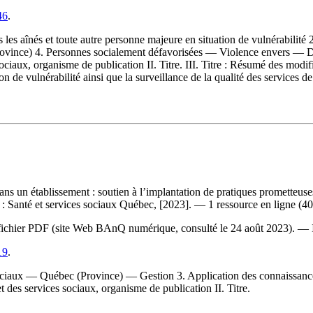
46
.
ers les aînés et toute autre personne majeure en situation de vulnérab
ince) 4. Personnes socialement défavorisées — Violence envers — Dr
ociaux, organisme de publication II. Titre. III. Titre : Résumé des modifi
on de vulnérabilité ainsi que la surveillance de la qualité des services de
 un établissement : soutien à l’implantation de pratiques prometteuses 
: Santé et services sociaux Québec, [2023]. — 1 ressource en ligne (40
 du fichier PDF (site Web BAnQ numérique, consulté le 24 août 2023). —
19
.
ociaux — Québec (Province) — Gestion 3. Application des connaissanc
et des services sociaux, organisme de publication II. Titre.