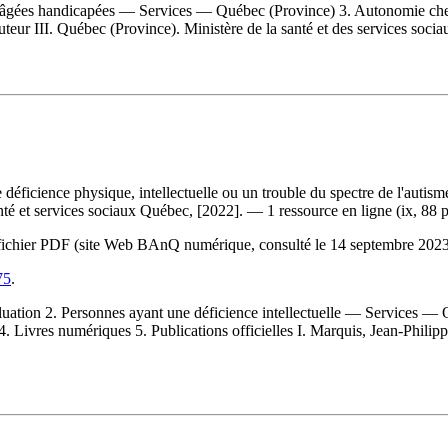
 âgées handicapées — Services — Québec (Province) 3. Autonomie che
auteur III. Québec (Province). Ministère de la santé et des services socia
e déficience physique, intellectuelle ou un trouble du spectre de l'aut
té et services sociaux Québec, [2022]. — 1 ressource en ligne (ix, 88 p
 du fichier PDF (site Web BAnQ numérique, consulté le 14 septembre 20
75
.
ion 2. Personnes ayant une déficience intellectuelle — Services — Q
ivres numériques 5. Publications officielles I. Marquis, Jean-Philippe,