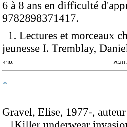
6 à 8 ans en difficulté d'ap
9782898371417
.
1. Lectures et morceaux c
jeunesse I. Tremblay, Daniell
448.6
PC211
Gravel, Elise, 1977-, auteur
[Killer underwear invasion