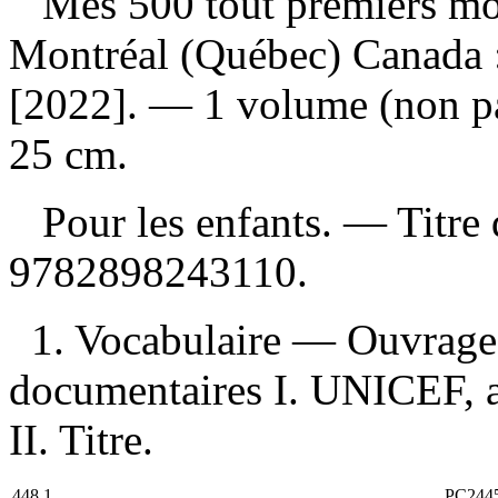
Mes 500 tout premiers m
Montréal (Québec) Canada 
[2022]. — 1 volume (non pag
25 cm.
Pour les enfants. — Titre 
9782898243110
.
1. Vocabulaire — Ouvrages
documentaires I. UNICEF, a
II. Titre.
448.1
PC244