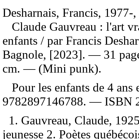
Desharnais, Francis, 1977-, a
Claude Gauvreau : l'art v
enfants
/ par Francis Desha
Bagnole, [2023]. — 31 pages
cm. — (Mini punk).
Pour les enfants de 4 ans 
9782897146788
. —
ISBN
1. Gauvreau, Claude, 192
jeunesse 2. Poètes québéco