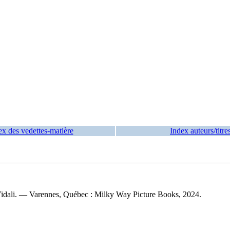
ex des vedettes-matière
Index auteurs/titre
o Vidali. — Varennes, Québec : Milky Way Picture Books, 2024.