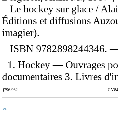
Le hockey sur glace
/ Ala
Éditions et diffusions Auz
imagier).
ISBN
9782898244346
. 
1. Hockey — Ouvrages pou
documentaires 3. Livres d'im
j796.962
GV84