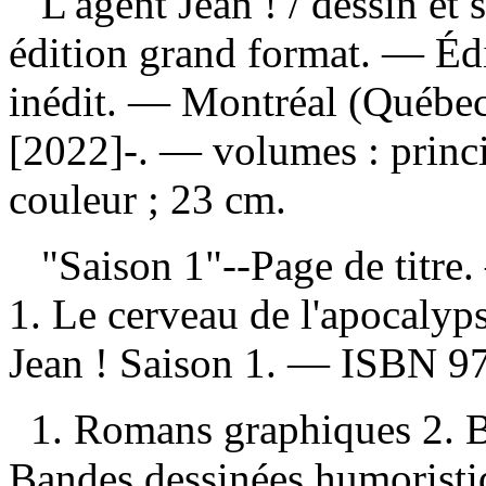
L'agent Jean !
/ dessin et
édition grand format. — Édi
inédit. — Montréal (Québec
[2022]-. — volumes : princi
couleur ; 23 cm.
"Saison 1"--Page de titre
1. Le cerveau de l'apocaly
Jean ! Saison 1. —
ISBN
9
1. Romans graphiques 2. B
Bandes dessinées humoristi