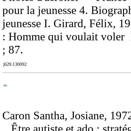
pour la jeunesse 4. Biograp
jeunesse I. Girard, Félix, 1988
: Homme qui voulait voler I
; 87.
j629.130092
Caron Santha, Josiane, 1972
Être autiste et ado : stra