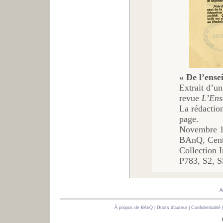
« De l’ense
Extrait d’un
revue
L’Ens
La rédactio
page.
Novembre 
BAnQ, Centr
Collection 
P783, S2, 
A
À propos de BAnQ
|
Droits d'auteur
|
Confidentialité