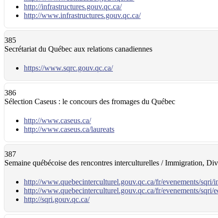
http://infrastructures.gouv.qc.ca/
http://www.infrastructures.gouv.qc.ca/
385
Secrétariat du Québec aux relations canadiennes
https://www.sqrc.gouv.qc.ca/
386
Sélection Caseus : le concours des fromages du Québec
http://www.caseus.ca/
http://www.caseus.ca/laureats
387
Semaine québécoise des rencontres interculturelles / Immigration, Dive
http://www.quebecinterculturel.gouv.qc.ca/fr/evenements/sqri/
http://www.quebecinterculturel.gouv.qc.ca/fr/evenements/sqri/e
http://sqri.gouv.qc.ca/