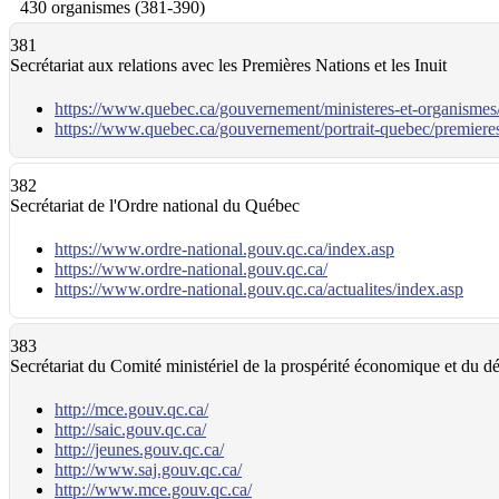
430 organismes (381-390)
381
Secrétariat aux relations avec les Premières Nations et les Inuit
https://www.quebec.ca/gouvernement/ministeres-et-organismes/s
https://www.quebec.ca/gouvernement/portrait-quebec/premieres
382
Secrétariat de l'Ordre national du Québec
https://www.ordre-national.gouv.qc.ca/index.asp
https://www.ordre-national.gouv.qc.ca/
https://www.ordre-national.gouv.qc.ca/actualites/index.asp
383
Secrétariat du Comité ministériel de la prospérité économique et du 
http://mce.gouv.qc.ca/
http://saic.gouv.qc.ca/
http://jeunes.gouv.qc.ca/
http://www.saj.gouv.qc.ca/
http://www.mce.gouv.qc.ca/