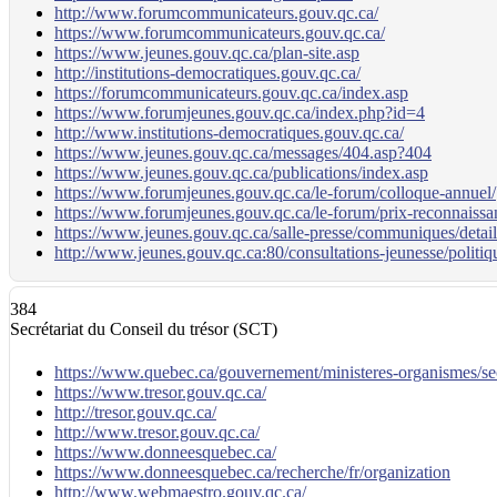
http://www.forumcommunicateurs.gouv.qc.ca/
https://www.forumcommunicateurs.gouv.qc.ca/
https://www.jeunes.gouv.qc.ca/plan-site.asp
http://institutions-democratiques.gouv.qc.ca/
https://forumcommunicateurs.gouv.qc.ca/index.asp
https://www.forumjeunes.gouv.qc.ca/index.php?id=4
http://www.institutions-democratiques.gouv.qc.ca/
https://www.jeunes.gouv.qc.ca/messages/404.asp?404
https://www.jeunes.gouv.qc.ca/publications/index.asp
https://www.forumjeunes.gouv.qc.ca/le-forum/colloque-annuel/
https://www.forumjeunes.gouv.qc.ca/le-forum/prix-reconnaissa
https://www.jeunes.gouv.qc.ca/salle-presse/communiques/detai
http://www.jeunes.gouv.qc.ca:80/consultations-jeunesse/politiq
384
Secrétariat du Conseil du trésor (SCT)
https://www.quebec.ca/gouvernement/ministeres-organismes/secr
https://www.tresor.gouv.qc.ca/
http://tresor.gouv.qc.ca/
http://www.tresor.gouv.qc.ca/
https://www.donneesquebec.ca/
https://www.donneesquebec.ca/recherche/fr/organization
http://www.webmaestro.gouv.qc.ca/