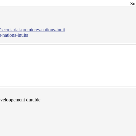
Suj
ecretariat-premieres-nations-inuit
-nations-inuits
développement durable