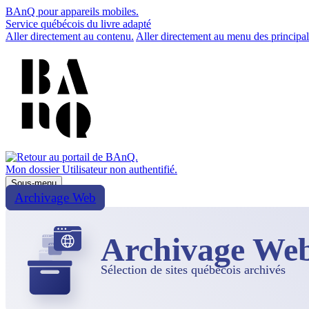
BAnQ pour appareils mobiles.
Service québécois du livre adapté
Aller directement au contenu.
Aller directement au menu des principal
Mon dossier
Utilisateur non authentifié.
Sous-menu
Archivage Web
Archivage We
Sélection de sites québécois archivés