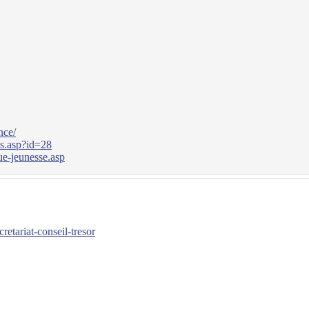
nce/
ls.asp?id=28
ue-jeunesse.asp
etariat-conseil-tresor