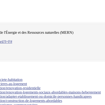
e l'Énergie et des Ressources naturelles (MERN)
eil?l=F#
iete-habitation
ncieres-au-logement
ion/renovation-residentielle
vation/renovation-logements-sociaux-abordables-maisons-hebergement
ation/adapter-etablissement-ou-domicile-personnes-handicapees
ation/construction-de-logements-abordables
-organismes-communautaires