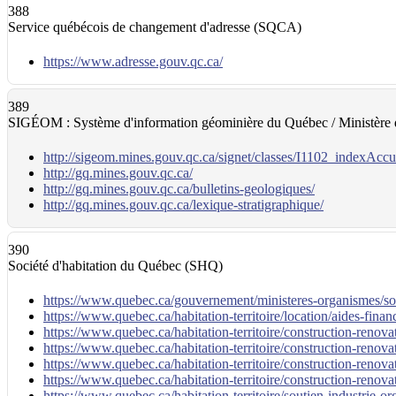
388
Service québécois de changement d'adresse (SQCA)
https://www.adresse.gouv.qc.ca/
389
SIGÉOM : Système d'information géominière du Québec / Ministère d
http://sigeom.mines.gouv.qc.ca/signet/classes/I1102_indexAccu
http://gq.mines.gouv.qc.ca/
http://gq.mines.gouv.qc.ca/bulletins-geologiques/
http://gq.mines.gouv.qc.ca/lexique-stratigraphique/
390
Société d'habitation du Québec (SHQ)
https://www.quebec.ca/gouvernement/ministeres-organismes/soc
https://www.quebec.ca/habitation-territoire/location/aides-fina
https://www.quebec.ca/habitation-territoire/construction-renovat
https://www.quebec.ca/habitation-territoire/construction-reno
https://www.quebec.ca/habitation-territoire/construction-renov
https://www.quebec.ca/habitation-territoire/construction-renov
https://www.quebec.ca/habitation-territoire/soutien-industrie